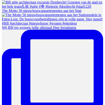
The Motto 50 nieuwbouwappartementen aan het Stati
Wij BB’ers wensen jullie allemaal fijne feestdagen