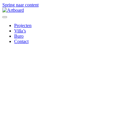
Spring naar content
Projecten
Villa’s
Buro
Contact
Het
architectenbureau
dat design en
techniek moeiteloos
verbindt